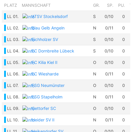
PLATZ
MANNSCHAFT
GR.
SP.
PU.
LL
01.
ATSV Stockelsdorf
S
0/10
0
LL
02.
Blau Gelb Angeln
N
0/11
0
LL
03.
Eichholzer SV
S
0/10
0
LL
04.
FC Dornbreite Lübeck
S
0/10
0
LL
05.
FC Kilia Kiel II
O
0/10
0
LL
06.
FC Wiesharde
N
0/11
0
LL
07.
FSG Neumünster
O
0/10
0
LL
08.
FSG Stapelholm
N
0/11
0
LL
09.
Gettorfer SC
O
0/10
0
LL
10.
Heider SV II
N
0/11
0
LL
11.
Heikendorfer SV
O
0/10
0