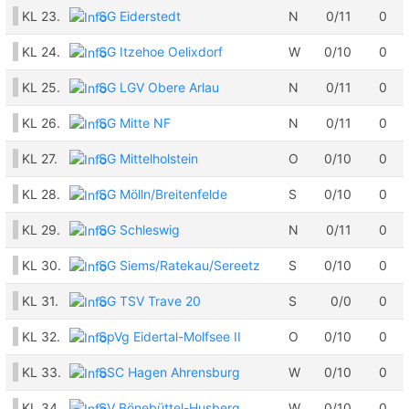
KL
23.
SG Eiderstedt
N
0/11
0
KL
24.
SG Itzehoe Oelixdorf
W
0/10
0
KL
25.
SG LGV Obere Arlau
N
0/11
0
KL
26.
SG Mitte NF
N
0/11
0
KL
27.
SG Mittelholstein
O
0/10
0
KL
28.
SG Mölln/​Breitenfelde
S
0/10
0
KL
29.
SG Schleswig
N
0/11
0
KL
30.
SG Siems/​Ratekau/​Sereetz
S
0/10
0
KL
31.
SG TSV Trave 20
S
0/0
0
KL
32.
SpVg Eidertal-Molfsee II
O
0/10
0
KL
33.
SSC Hagen Ahrensburg
W
0/10
0
KL
34.
SV Bönebüttel-Husberg
W
0/10
0