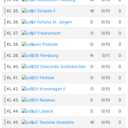
KL
35.
SV Eichede II
W
0/10
0
KL
36.
SV Fortuna St. Jürgen
S
0/10
0
KL
37.
SV Friedrichsort
O
0/10
0
KL
38.
Team Probstei
O
0/10
0
KL
39.
TSB Flensburg
N
0/11
0
KL
40.
TSG Concordia Schönkirchen
O
0/10
0
KL
41.
TSV Flintbek
O
0/10
0
KL
42.
TSV Kronshagen II
O
0/10
0
KL
43.
TSV Ratekau
S
0/10
0
KL
44.
TuS Lübeck
S
0/10
0
KL
45.
TuS Teutonia Alveslohe
W
0/10
0