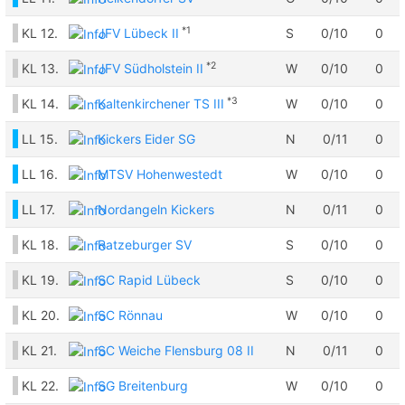
*1
KL
12.
JFV Lübeck II
S
0/10
0
*2
KL
13.
JFV Südholstein II
W
0/10
0
*3
KL
14.
Kaltenkirchener TS III
W
0/10
0
LL
15.
Kickers Eider SG
N
0/11
0
LL
16.
MTSV Hohenwestedt
W
0/10
0
LL
17.
Nordangeln Kickers
N
0/11
0
KL
18.
Ratzeburger SV
S
0/10
0
KL
19.
SC Rapid Lübeck
S
0/10
0
KL
20.
SC Rönnau
W
0/10
0
KL
21.
SC Weiche Flensburg 08 II
N
0/11
0
KL
22.
SG Breitenburg
W
0/10
0